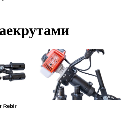
ваекрутами
 Rebir