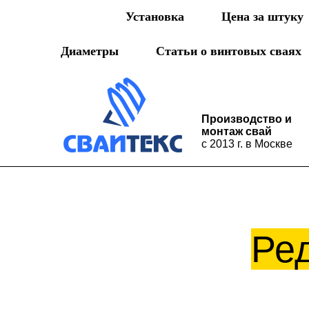
Установка
Цена за штуку
Диаметры
Статьи о винтовых сваях
Производство и
монтаж свай
с 2013 г. в Москве
Ред
Установка
Цена за штуку
Ак