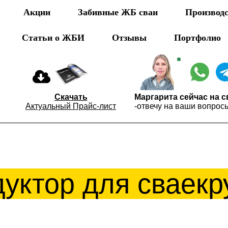
Акции
Забивные ЖБ сваи
Производ
Статьи о ЖБИ
Отзывы
Портфолио
Скачать
Маргарита сейчас на с
Актуальный Прайс-лист
-отвечу на ваши вопрос
уктор для сваекр
ции
Статьи
Вопросы
Отзывы
Пр