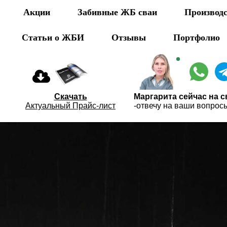
Акции
Забивные ЖБ сваи
Производ
Статьи о ЖБИ
Отзывы
Портфолио
Скачать
Маргарита сейчас на с
Актуальный Прайс-лист
-отвечу на ваши вопрос
ции
Статьи
Вопросы
Отзывы
Пр