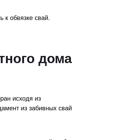
 к обвязке свай.
тного дома
ран исходя из
дамент из забивных свай