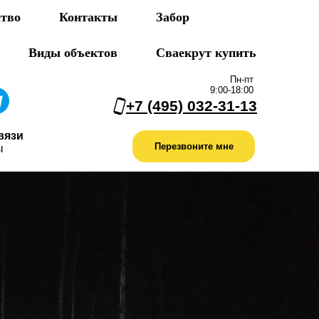
ство
Контакты
Забор
Виды объектов
Сваекрут купить
Пн-пт
9:00-18:00
+7 (495) 032-31-13
вязи
Перезвоните мне
ы
оизводство
Портфолио
Контакты