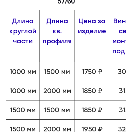
57/60
Длина
Длина
Цена за
Винт
круглой
кв.
изделие
сва
части
профиля
монт
под к
1000 мм
1500 мм
1750 ₽
305
1000 мм
2000 мм
1850 ₽
315
1500 мм
1500 мм
1850 ₽
315
1500 мм
2000 мм
1950 ₽
325