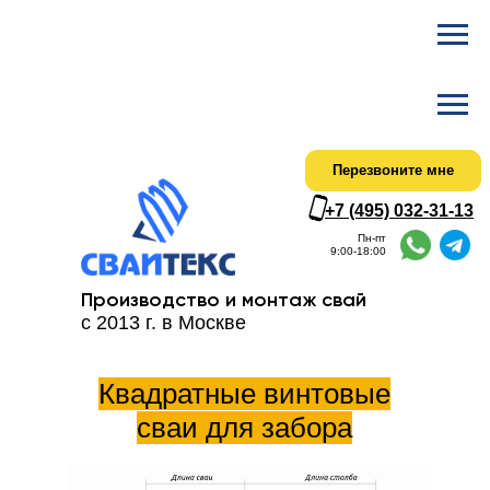
Ска
Актуальный
Перезвоните мне
+7 (495) 032-31-13
Пн-пт
9:00-18:00
Производство и монтаж свай
с 2013 г. в Москве
Квадратные винтовые
сваи для забора