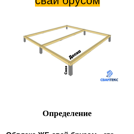
свай брусом
Определение