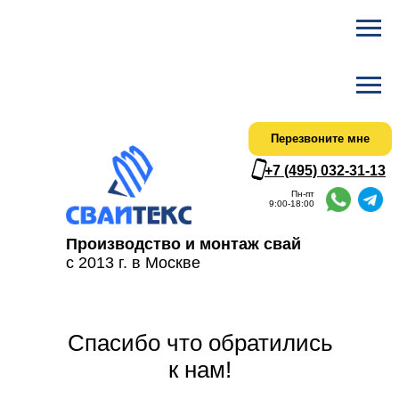
Ска
Актуальный
Перезвоните мне
+7 (495) 032-31-13
Пн-пт
9:00-18:00
Производство и монтаж свай
с 2013 г. в Москве
Cпасибо что обратились
к нам!